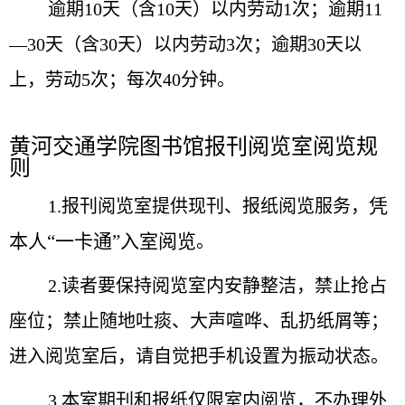
逾期10天（含10天）以内劳动
1
次；逾期11
—30天（含30天）以内劳动
3
次；逾期30天以
上，劳动
5次；
每次40分钟。
黄河交通学院图书馆报刊阅览室阅览规
则
凭
1.报刊阅览室提供现刊、报纸阅览服务，
本人“一卡通”入室阅览
。
2.读者要保持阅览室内安静整洁，禁止抢占
座位；禁止随地吐痰、大声喧哗、乱扔纸屑等；
进入阅览室后，请自觉把手机设置为振动状态。
3.本室期刊和报纸仅限室内阅览，不办理外