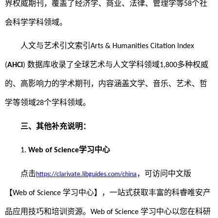
界权威期刊，覆盖了经济学、商业、法律、管理学等
个社
58
会科学学科领域。
人文与艺术
引文索引
A
rts
& Humanities Citation Index
数据库收录了全球
艺术与人文学科领域
多种权威
(
AHCI
)
1,800
的、高影响力的学术期刊，内容涵盖
文学、音乐、艺术、哲
学
等领域
个学科领域
。
28
三、其他补充说明：
学习中心
1.
Web of Science
点击
，可访问中文版
https://clarivate.libguides.com/china
【
学习中心】，一站式获取丰富的科睿唯安产
Web of Science
品应用技巧和培训资源。
学习中心以您在科研
Web of Science